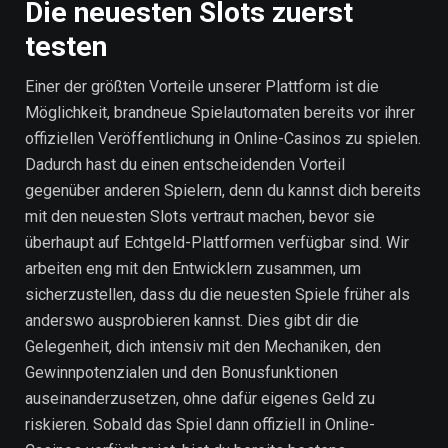
Die neuesten Slots zuerst
testen
Einer der größten Vorteile unserer Plattform ist die
Möglichkeit, brandneue Spielautomaten bereits vor ihrer
offiziellen Veröffentlichung in Online-Casinos zu spielen.
Dadurch hast du einen entscheidenden Vorteil
gegenüber anderen Spielern, denn du kannst dich bereits
mit den neuesten Slots vertraut machen, bevor sie
überhaupt auf Echtgeld-Plattformen verfügbar sind. Wir
arbeiten eng mit den Entwicklern zusammen, um
sicherzustellen, dass du die neuesten Spiele früher als
anderswo ausprobieren kannst. Dies gibt dir die
Gelegenheit, dich intensiv mit den Mechaniken, den
Gewinnpotenzialen und den Bonusfunktionen
auseinanderzusetzen, ohne dafür eigenes Geld zu
riskieren. Sobald das Spiel dann offiziell in Online-