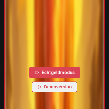
Echtgeldmodus
Demoversion