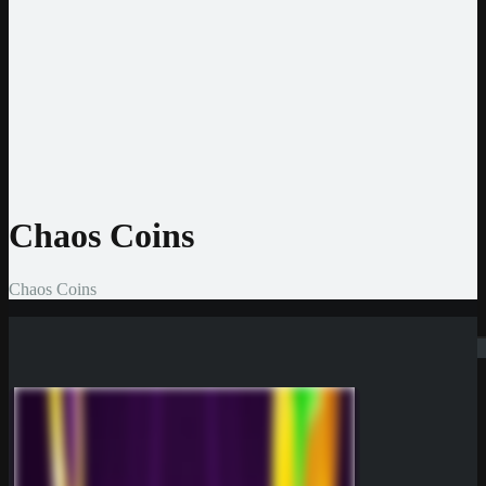
Jeton
CashtoCode
MiFinity
MuchBetter
Auszahlmethoden
Bank Überweisung
MasterCard
Visa
Skrill
Bitcoin
Chaos Coins
Chaos Coins
Suchen
Rate Game
(
0
Votes)
Neue Casinos