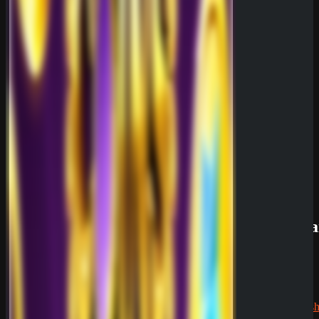
im
Dezember
2025
Slot-
Neuheiten
im
November
2025
Die
neusten
Slots für
Oktober
2025
Neueste
Kommenta
Alex
zu
Dazard
rami
zu
CryptoRus