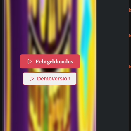
Jens
zu
CryptoRush
200% bis
zu 2.500€
Silizi
zu
CryptoRush
200% bis
zu 2.500€
Robert99
Echtgeldmodus
zu
CryptoRush
200% bis
zu 2.500€
Demoversion
News
SpinEmpire Casino
Review
8. Januar 2026
SpinBetter Casino
Review
22. Dezember