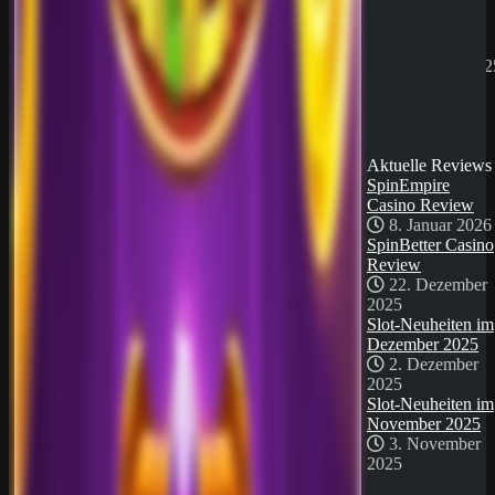
2025
Slot-Neuheiten im
Dezember 2025
2. Dezember 202
Slot-Neuheiten im
November 2025
3. November
2025
Aktuelle Reviews
SpinEmpire
Casino Review
8. Januar 2026
SpinBetter Casino
Review
22. Dezember
2025
Slot-Neuheiten im
Dezember 2025
2. Dezember
2025
Slot-Neuheiten im
November 2025
3. November
2025