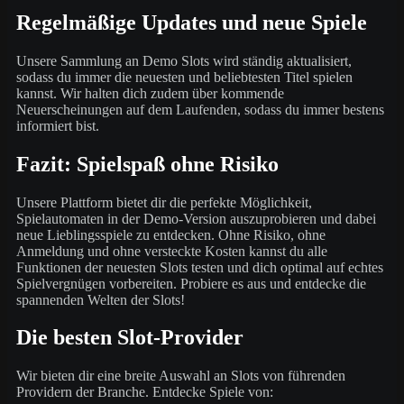
Regelmäßige Updates und neue Spiele
Unsere Sammlung an Demo Slots wird ständig aktualisiert,
sodass du immer die neuesten und beliebtesten Titel spielen
kannst. Wir halten dich zudem über kommende
Neuerscheinungen auf dem Laufenden, sodass du immer bestens
informiert bist.
Fazit: Spielspaß ohne Risiko
Unsere Plattform bietet dir die perfekte Möglichkeit,
Spielautomaten in der Demo-Version auszuprobieren und dabei
neue Lieblingsspiele zu entdecken. Ohne Risiko, ohne
Anmeldung und ohne versteckte Kosten kannst du alle
Funktionen der neuesten Slots testen und dich optimal auf echtes
Spielvergnügen vorbereiten. Probiere es aus und entdecke die
spannenden Welten der Slots!
Die besten Slot-Provider
Wir bieten dir eine breite Auswahl an Slots von führenden
Providern der Branche. Entdecke Spiele von: