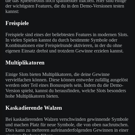
die das Spielerlebnis noch spannender machen. Hier sind einige
der wichtigsten Features, die du in den Demo-Versionen testen
kannst:
Freispiele
Freispiele sind eines der beliebtesten Features in modernen Slots.
In vielen Spielen kannst du durch bestimmte Symbole oder
Kombinationen eine Freispielrunde aktivieren, in der du ohne
eigenen Einsatz drehst und trotzdem Gewinne erzielen kannst.
Multiplikatoren
Einige Slots bieten Multiplikatoren, die deine Gewinne
vervielfachen können. Diese können entweder zufällig ausgelöst
werden oder Teil eines Bonusspiels sein. Indem du die Demo-
Version spielst, kannst du herausfinden, welche Slots besonders
hohe Multiplikatoren bieten.
Kaskadierende Walzen
Bei kaskadierenden Walzen verschwinden gewinnende Symbole
und machen Platz für neue Symbole, die von oben nachrutschen.
Dies kann zu mehreren aufeinanderfolgenden Gewinnen in einer