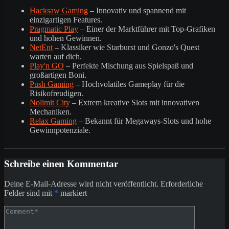
Hacksaw Gaming
– Innovativ und spannend mit
einzigartigen Features.
Pragmatic Play
– Einer der Marktführer mit Top-Grafiken
und hohen Gewinnen.
NetEnt
– Klassiker wie Starburst und Gonzo's Quest
warten auf dich.
Play'n GO
– Perfekte Mischung aus Spielspaß und
großartigen Boni.
Push Gaming
– Hochvolatiles Gameplay für die
Risikofreudigen.
Nolimit City
– Extrem kreative Slots mit innovativen
Mechaniken.
Relax Gaming
– Bekannt für Megaways-Slots und hohe
Gewinnpotenziale.
Schreibe einen Kommentar
Deine E-Mail-Adresse wird nicht veröffentlicht.
Erforderliche
Felder sind mit
*
markiert