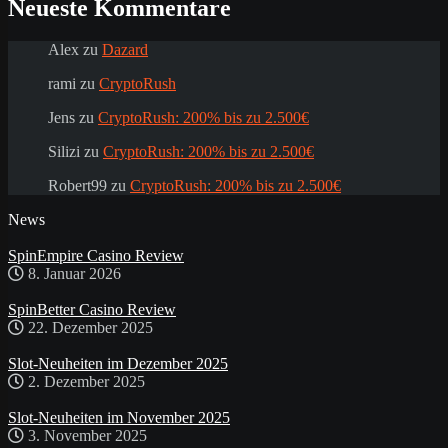
Neueste Kommentare
Alex
zu
Dazard
rami
zu
CryptoRush
Jens
zu
CryptoRush: 200% bis zu 2.500€
Silizi
zu
CryptoRush: 200% bis zu 2.500€
Robert99
zu
CryptoRush: 200% bis zu 2.500€
News
SpinEmpire Casino Review
8. Januar 2026
SpinBetter Casino Review
22. Dezember 2025
Slot-Neuheiten im Dezember 2025
2. Dezember 2025
Slot-Neuheiten im November 2025
3. November 2025