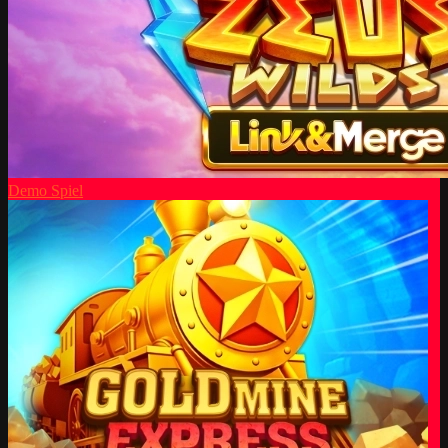
Demo Spiel