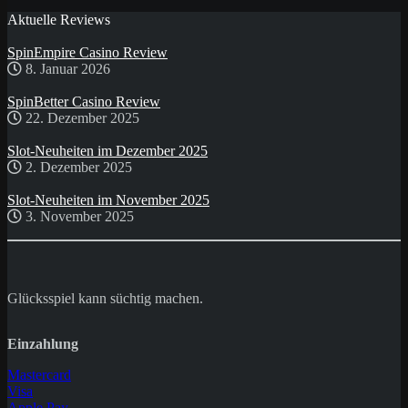
Aktuelle Reviews
SpinEmpire Casino Review
8. Januar 2026
SpinBetter Casino Review
22. Dezember 2025
Slot-Neuheiten im Dezember 2025
2. Dezember 2025
Slot-Neuheiten im November 2025
3. November 2025
Glücksspiel kann süchtig machen.
Einzahlung
Mastercard
Visa
Apple Pay