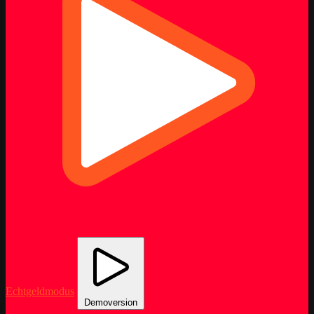
Echtgeldmodus
Demoversion