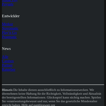
Paysafe
Entwickler
Merkur
Novomatic
Play'n Go
Pragmatic
News
Alle
Casinos
Partner
Ratgeber
Hinweis
Die Inhalte dienen ausschließlich zu Informationszwecken. Wir
übernehmen keine Haftung für die Richtigkeit, Vollständigkeit und Aktualität
der bereitgestellten Informationen. Glücksspiel kann süchtig machen. Spielen
Sie verantwortungsbewusst und nur, wenn Sie das gesetzliche Mindestalter
erreicht haben. Hilfe auf gambleaware.org