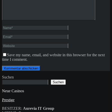
Save my name, email, and website in this browser for the next
time I comment.
Suchen
Suchen
Neue Casinos
Prestige
BESITZER:
Aurevia IT Group