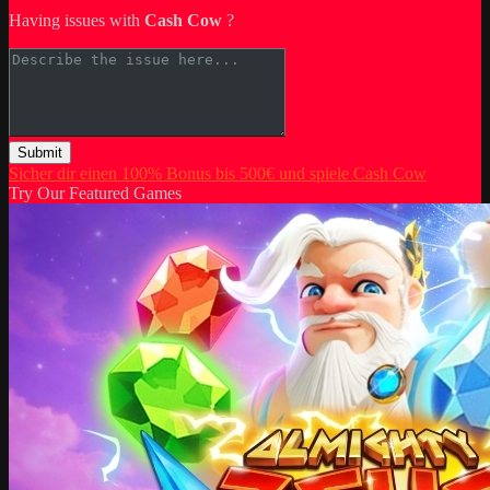
Having issues with
Cash Cow
?
Submit
Sicher dir einen 100% Bonus bis 500€ und spiele Cash Cow
Try Our Featured Games