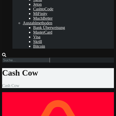
Jeton
CashtoCode
MiFinity
MuchBetter
Auszahlmethoden
Bank Überweisung
MasterCard
Visa
Skrill
Bitcoin
Cash Cow
Cash Cow