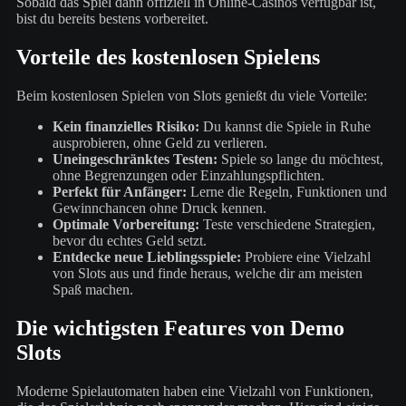
Sobald das Spiel dann offiziell in Online-Casinos verfügbar ist,
bist du bereits bestens vorbereitet.
Vorteile des kostenlosen Spielens
Beim kostenlosen Spielen von Slots genießt du viele Vorteile:
Kein finanzielles Risiko:
Du kannst die Spiele in Ruhe
ausprobieren, ohne Geld zu verlieren.
Uneingeschränktes Testen:
Spiele so lange du möchtest,
ohne Begrenzungen oder Einzahlungspflichten.
Perfekt für Anfänger:
Lerne die Regeln, Funktionen und
Gewinnchancen ohne Druck kennen.
Optimale Vorbereitung:
Teste verschiedene Strategien,
bevor du echtes Geld setzt.
Entdecke neue Lieblingsspiele:
Probiere eine Vielzahl
von Slots aus und finde heraus, welche dir am meisten
Spaß machen.
Die wichtigsten Features von Demo
Slots
Moderne Spielautomaten haben eine Vielzahl von Funktionen,