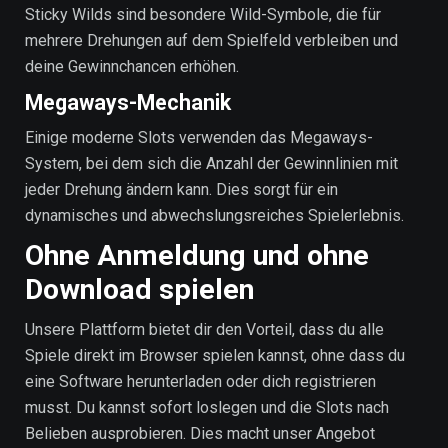
Sticky Wilds sind besondere Wild-Symbole, die für
mehrere Drehungen auf dem Spielfeld verbleiben und
deine Gewinnchancen erhöhen.
Megaways-Mechanik
Einige moderne Slots verwenden das Megaways-
System, bei dem sich die Anzahl der Gewinnlinien mit
jeder Drehung ändern kann. Dies sorgt für ein
dynamisches und abwechslungsreiches Spielerlebnis.
Ohne Anmeldung und ohne
Download spielen
Unsere Plattform bietet dir den Vorteil, dass du alle
Spiele direkt im Browser spielen kannst, ohne dass du
eine Software herunterladen oder dich registrieren
musst. Du kannst sofort loslegen und die Slots nach
Belieben ausprobieren. Dies macht unser Angebot