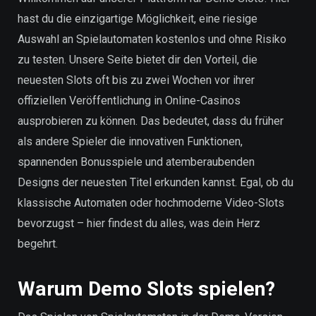
hast du die einzigartige Möglichkeit, eine riesige
Auswahl an Spielautomaten kostenlos und ohne Risiko
zu testen. Unsere Seite bietet dir den Vorteil, die
neuesten Slots oft bis zu zwei Wochen vor ihrer
offiziellen Veröffentlichung in Online-Casinos
ausprobieren zu können. Das bedeutet, dass du früher
als andere Spieler die innovativen Funktionen,
spannenden Bonusspiele und atemberaubenden
Designs der neuesten Titel erkunden kannst. Egal, ob du
klassische Automaten oder hochmoderne Video-Slots
bevorzugst – hier findest du alles, was dein Herz
begehrt.
Warum Demo Slots spielen?