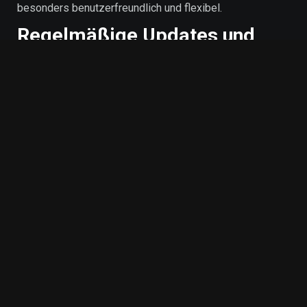
besonders benutzerfreundlich und flexibel.
Regelmäßige Updates und
neue Spiele
Unsere Sammlung an Demo Slots wird ständig
aktualisiert, sodass du immer die neuesten und
beliebtesten Titel spielen kannst. Wir halten dich zudem
über kommende Neuerscheinungen auf dem Laufenden,
sodass du immer bestens informiert bist.
Fazit: Spielspaß ohne Risiko
Unsere Plattform bietet dir die perfekte Möglichkeit,
Spielautomaten in der Demo-Version auszuprobieren
und dabei neue Lieblingsspiele zu entdecken. Ohne
Risiko, ohne Anmeldung und ohne versteckte Kosten
kannst du alle Funktionen der neuesten Slots testen und
dich optimal auf echtes Spielvergnügen vorbereiten.