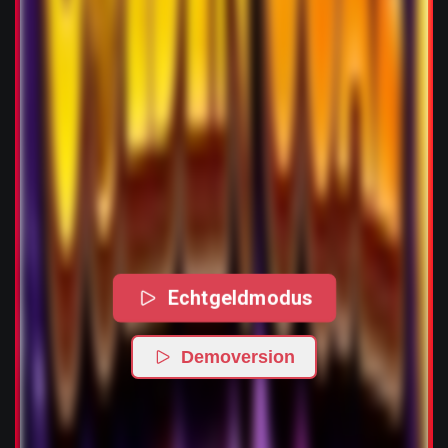
Echtgeldmodus
Demoversion