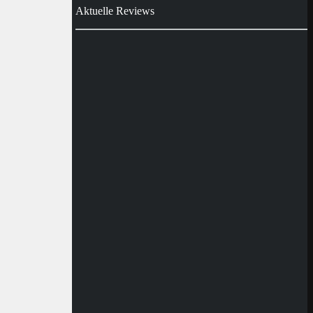
Aktuelle Reviews