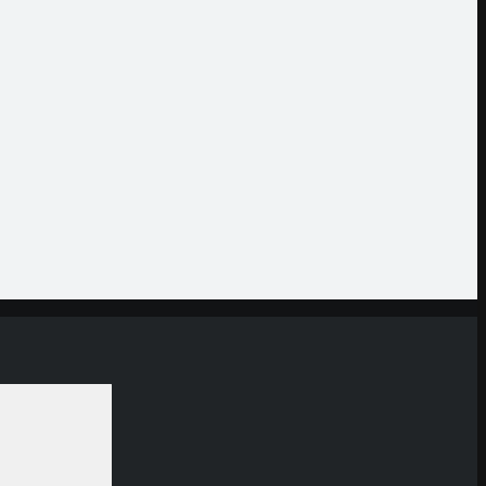
Suchen
Suchen
e Game
(
0
Votes)
Neue Casinos
Prestige