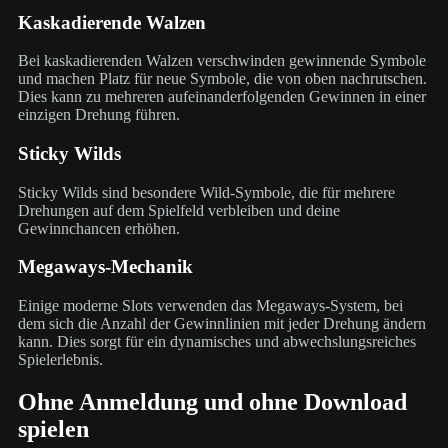
Kaskadierende Walzen
Bei kaskadierenden Walzen verschwinden gewinnende Symbole
und machen Platz für neue Symbole, die von oben nachrutschen.
Dies kann zu mehreren aufeinanderfolgenden Gewinnen in einer
einzigen Drehung führen.
Sticky Wilds
Sticky Wilds sind besondere Wild-Symbole, die für mehrere
Drehungen auf dem Spielfeld verbleiben und deine
Gewinnchancen erhöhen.
Megaways-Mechanik
Einige moderne Slots verwenden das Megaways-System, bei
dem sich die Anzahl der Gewinnlinien mit jeder Drehung ändern
kann. Dies sorgt für ein dynamisches und abwechslungsreiches
Spielerlebnis.
Ohne Anmeldung und ohne Download
spielen