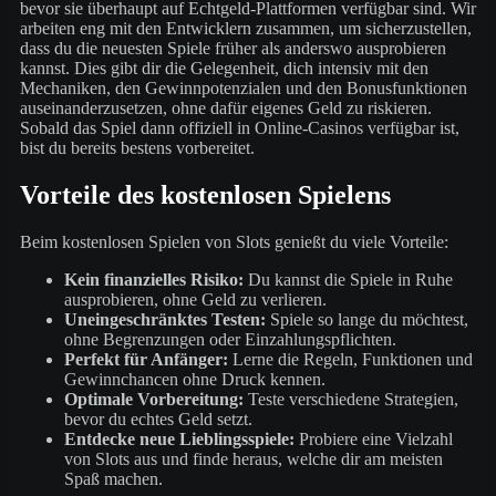
bevor sie überhaupt auf Echtgeld-Plattformen verfügbar sind. Wir
arbeiten eng mit den Entwicklern zusammen, um sicherzustellen,
dass du die neuesten Spiele früher als anderswo ausprobieren
kannst. Dies gibt dir die Gelegenheit, dich intensiv mit den
Mechaniken, den Gewinnpotenzialen und den Bonusfunktionen
auseinanderzusetzen, ohne dafür eigenes Geld zu riskieren.
Sobald das Spiel dann offiziell in Online-Casinos verfügbar ist,
bist du bereits bestens vorbereitet.
Vorteile des kostenlosen Spielens
Beim kostenlosen Spielen von Slots genießt du viele Vorteile:
Kein finanzielles Risiko:
Du kannst die Spiele in Ruhe
ausprobieren, ohne Geld zu verlieren.
Uneingeschränktes Testen:
Spiele so lange du möchtest,
ohne Begrenzungen oder Einzahlungspflichten.
Perfekt für Anfänger:
Lerne die Regeln, Funktionen und
Gewinnchancen ohne Druck kennen.
Optimale Vorbereitung:
Teste verschiedene Strategien,
bevor du echtes Geld setzt.
Entdecke neue Lieblingsspiele:
Probiere eine Vielzahl
von Slots aus und finde heraus, welche dir am meisten
Spaß machen.