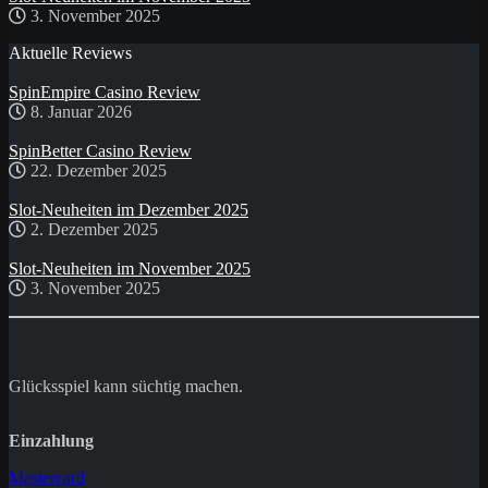
3. November 2025
Aktuelle Reviews
SpinEmpire Casino Review
8. Januar 2026
SpinBetter Casino Review
22. Dezember 2025
Slot-Neuheiten im Dezember 2025
2. Dezember 2025
Slot-Neuheiten im November 2025
3. November 2025
Glücksspiel kann süchtig machen.
Einzahlung
Mastercard