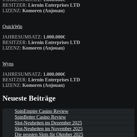
BESITZER:
Liernin Enterprises LTD
LIZENZ:
Komoren (Anjouan)
QuickWin
JAHRESUMSATZ:
1.000.000€
BESITZER:
Liernin Enterprises LTD
LIZENZ:
Komoren (Anjouan)
Wyns
JAHRESUMSATZ:
1.000.000€
BESITZER:
Liernin Enterprises LTD
LIZENZ:
Komoren (Anjouan)
Neueste Beiträge
SpinEmpire Casino Review
SpinBetter Casino Review
Slot-Neuheiten im Dezember 2025
Slot-Neuheiten im November 2025
Die neusten Slots für Oktober 2025