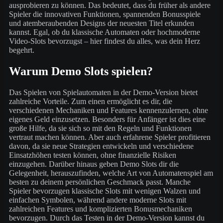
ausprobieren zu können. Das bedeutet, dass du früher als andere
Spieler die innovativen Funktionen, spannenden Bonusspiele
und atemberaubenden Designs der neuesten Titel erkunden
kannst. Egal, ob du klassische Automaten oder hochmoderne
Video-Slots bevorzugst – hier findest du alles, was dein Herz
begehrt.
Warum Demo Slots spielen?
Das Spielen von Spielautomaten in der Demo-Version bietet
zahlreiche Vorteile. Zum einen ermöglicht es dir, die
verschiedenen Mechaniken und Features kennenzulernen, ohne
eigenes Geld einzusetzen. Besonders für Anfänger ist dies eine
große Hilfe, da sie sich so mit den Regeln und Funktionen
vertraut machen können. Aber auch erfahrene Spieler profitieren
davon, da sie neue Strategien entwickeln und verschiedene
Einsatzhöhen testen können, ohne finanzielle Risiken
einzugehen. Darüber hinaus geben Demo Slots dir die
Gelegenheit, herauszufinden, welche Art von Automatenspiel am
besten zu deinem persönlichen Geschmack passt. Manche
Spieler bevorzugen klassische Slots mit wenigen Walzen und
einfachen Symbolen, während andere moderne Slots mit
zahlreichen Features und komplizierten Bonusmechaniken
bevorzugen. Durch das Testen in der Demo-Version kannst du