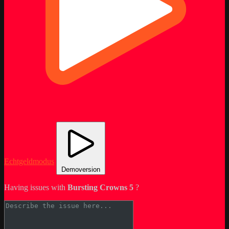
Echtgeldmodus
Demoversion
Having issues with
Bursting Crowns 5
?