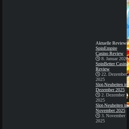
2025
Slot-Neuheiten im
Dezember 2025
2. Dezember 202
Slot-Neuheiten im
November 2025
3. November
2025
Aktuelle Reviews
SpinEmpire
Casino Review
8. Januar 2026
SpinBetter Casino
Review
22. Dezember
2025
Slot-Neuheiten im
Dezember 2025
2. Dezember
2025
Slot-Neuheiten im
Demo Spiel
November 2025
3. November
2025