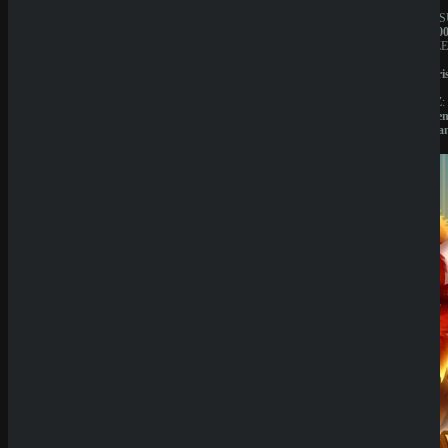
JAHRESUMSATZ:
JAHRES
1.000.000€
1.000.00
BESITZER:
BESITZE
Liernin
Liernin
Enterprises
Enterpri
LTD
LTD
LIZENZ:
LIZENZ:
Komoren
Komore
(Anjouan)
(Anjoua
Neueste
Beiträge
SpinEmpir
e Casino
Review
SpinBetter
Casino
Review
Slot-
Neuheiten