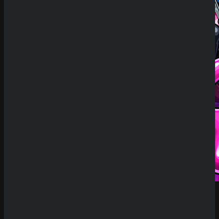
Demo Spiel
Willkommen auf unserer Plattform für Demo