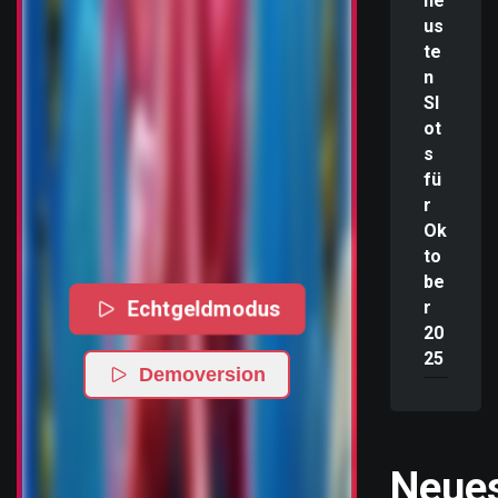
ne
us
te
n
Sl
ot
s
fü
r
Ok
to
be
Echtgeldmodus
r
20
25
Demoversion
Neue