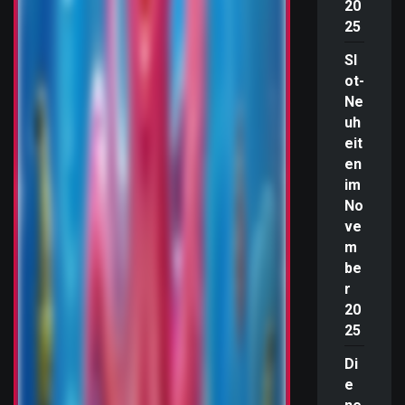
20
25
Sl
ot-
Ne
uh
eit
en
im
No
ve
m
be
r
20
25
Di
e