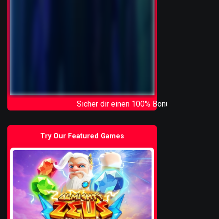
Sicher dir einen 100% Bonus bis 500€ und spiele Bu
Try Our Featured Games