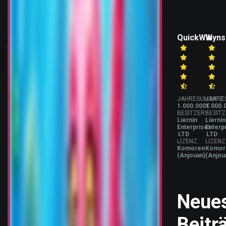
QuickWin
Wyns
JAHRESUMSATZ:
JAHRE
1.000.000€
1.000.
BESITZER:
BESITZ
Liernin
Liernin
Enterprises
Enterp
LTD
LTD
LIZENZ:
LIZENZ
Komoren
Komor
(Anjouan)
(Anjou
Neue
Beitr