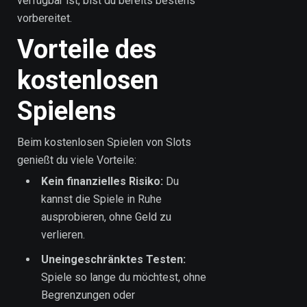
verfügbar ist, bist du bereits bestens
vorbereitet.
Vorteile des
kostenlosen
Spielens
Beim kostenlosen Spielen von Slots
genießt du viele Vorteile:
Kein finanzielles Risiko:
Du
kannst die Spiele in Ruhe
ausprobieren, ohne Geld zu
verlieren.
Uneingeschränktes Testen:
Spiele so lange du möchtest, ohne
Begrenzungen oder