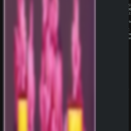
JAHRESUMSATZ:
JAHRES
1.000.000€
1.000.00
BESITZER:
BESITZE
Liernin
Liernin
Enterprises
Enterpri
LTD
LTD
LIZENZ:
LIZENZ:
Komoren
Komore
(Anjouan)
(Anjoua
Neueste
Beiträge
SpinEmpir
e Casino
Review
SpinBetter
Casino
Review
Slot-
Neuheiten