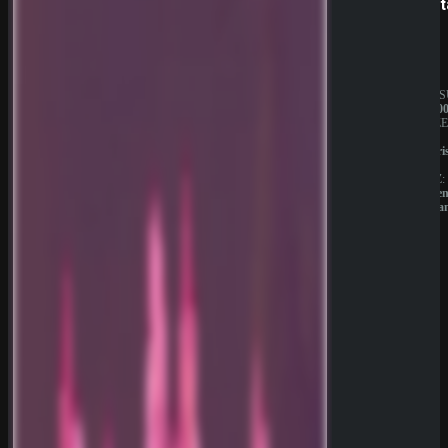
SpinBetter
Betist
JAHRESUMSATZ:
JAHRES
20.000.000€
1.000.00
BESITZER:
BESITZE
Sprut
Liernin
Group
Enterpri
B.V.
LTD
LIZENZ:
LIZENZ:
Curacao
Komore
(Anjoua
QuickWin
Wyns