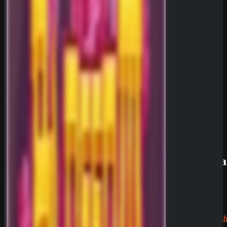
im
Dezember
2025
Slot-
Neuheiten
im
November
2025
Die
neusten
Slots für
Oktober
2025
Neueste
Kommenta
Alex
zu
Dazard
rami
zu
CryptoRus