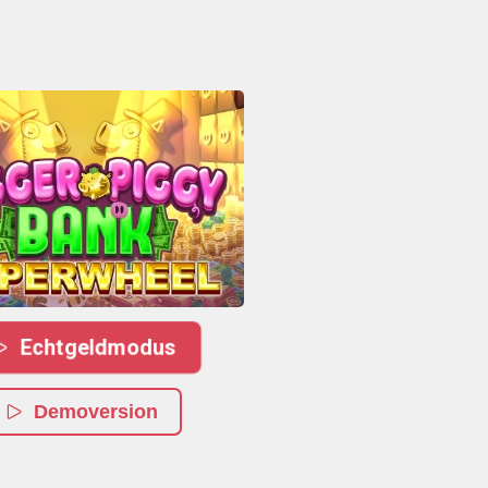
Echtgeldmodus
Demoversion