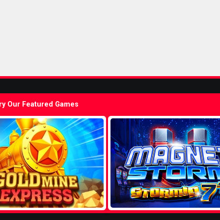
ry Our Featured Games