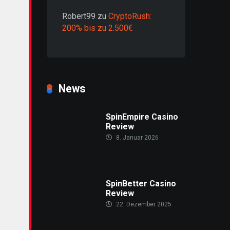
Robert99
zu
CryptoRush:
200% bis zu 2.500€
News
SpinEmpire Casino
Review
8. Januar 2026
SpinBetter Casino
Review
22. Dezember 2025