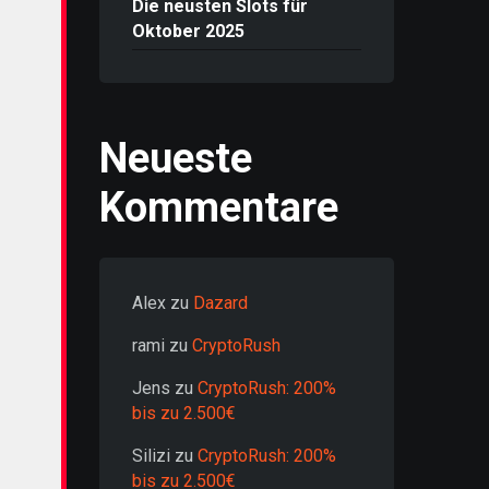
Die neusten Slots für
Oktober 2025
Neueste
Kommentare
Alex
zu
Dazard
rami
zu
CryptoRush
Jens
zu
CryptoRush: 200%
bis zu 2.500€
Silizi
zu
CryptoRush: 200%
bis zu 2.500€