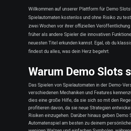
Willkommen auf unserer Plattform für Demo Slots! 
Spielautomaten kostenlos und ohne Risiko zu testen
zwei Wochen vor ihrer offiziellen Veröffentlichun
früher als andere Spieler die innovativen Funkt
neuesten Titel erkunden kannst. Egal, ob du klas
findest du alles, was dein Herz begehrt.
Warum Demo Slots s
Das Spielen von Spielautomaten in der Demo-Versio
verschiedenen Mechaniken und Features kennenzul
dies eine große Hilfe, da sie sich so mit den Reg
profitieren davon, da sie neue Strategien entwick
Risiken einzugehen. Darüber hinaus geben Demo Sl
Automatenspiel am besten zu deinem persönliche
wenigen Walzen und einfachen Symbolen, während 