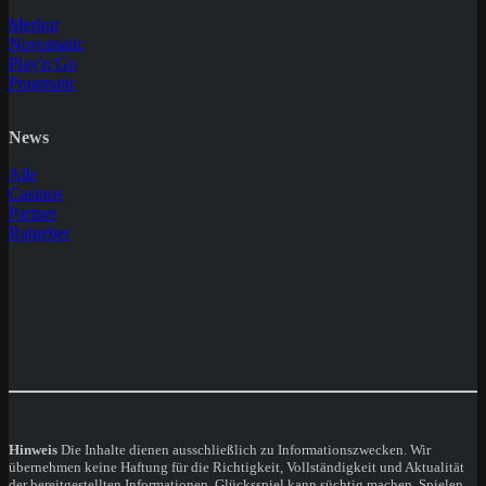
Merkur
Novomatic
Play'n Go
Pragmatic
News
Alle
Casinos
Partner
Ratgeber
Hinweis
Die Inhalte dienen ausschließlich zu Informationszwecken. Wir
übernehmen keine Haftung für die Richtigkeit, Vollständigkeit und Aktualität
der bereitgestellten Informationen. Glücksspiel kann süchtig machen. Spielen