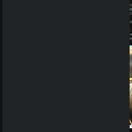
JAHRESUMSATZ:
JAHRES
1.000.000€
1.000.00
BESITZER:
BESITZE
Liernin
Liernin
Enterprises
Enterpri
LTD
LTD
LIZENZ:
LIZENZ:
Komoren
Komore
(Anjouan)
(Anjoua
Neueste
Beiträge
SpinEmpir
e Casino
Review
SpinBetter
Casino
Review
Slot-
Neuheiten