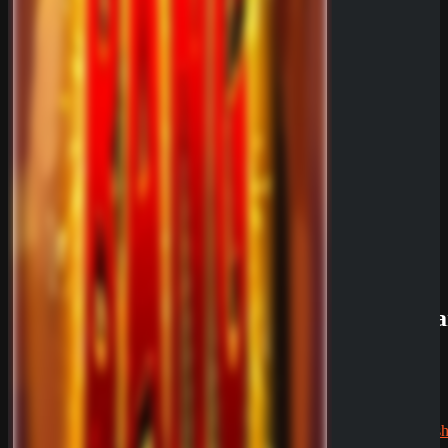
im
Dezember
2025
Slot-
Neuheiten
im
November
2025
Die
neusten
Slots für
Oktober
2025
Neueste
Kommenta
Alex
zu
Dazard
rami
zu
CryptoRus