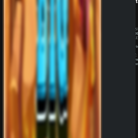
SpinBetter
Betist
JAHRESUMSATZ:
JAHRES
20.000.000€
1.000.00
BESITZER:
BESITZE
Sprut
Liernin
Group
Enterpri
B.V.
LTD
LIZENZ:
LIZENZ:
Curacao
Komore
(Anjoua
QuickWin
Wyns