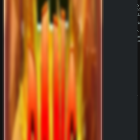
JAHRESUMSATZ:
JAHRES
1.000.000€
1.000.00
BESITZER:
BESITZE
Liernin
Liernin
Enterprises
Enterpri
LTD
LTD
LIZENZ:
LIZENZ:
Komoren
Komore
(Anjouan)
(Anjoua
Neueste
Beiträge
SpinEmpir
e Casino
Review
SpinBetter
Casino
Review
Slot-
Neuheiten