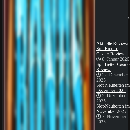
2025
Slot-Neuheiten im
Dezember 2025
2. Dezember 202
Slot-Neuheiten im
November 2025
3. November
2025
Aktuelle Reviews
SpinEmpire
Casino Review
8. Januar 2026
SpinBetter Casino
Review
22. Dezember
2025
Slot-Neuheiten im
Dezember 2025
2. Dezember
2025
Slot-Neuheiten im
November 2025
3. November
2025