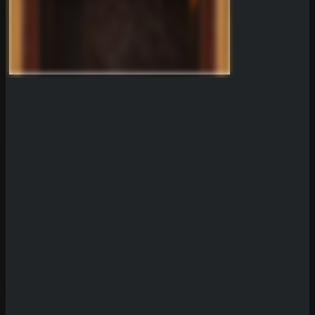
Sicher dir einen 100% Bonus bis 500€ und spie
Try Our Featured Games