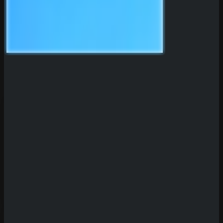
Sicher dir einen 100% Bonus bis 500€ und spiel
Try Our Featured Games