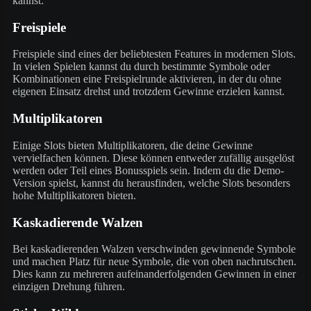
kannst:
Freispiele
Freispiele sind eines der beliebtesten Features in modernen Slots.
In vielen Spielen kannst du durch bestimmte Symbole oder
Kombinationen eine Freispielrunde aktivieren, in der du ohne
eigenen Einsatz drehst und trotzdem Gewinne erzielen kannst.
Multiplikatoren
Einige Slots bieten Multiplikatoren, die deine Gewinne
vervielfachen können. Diese können entweder zufällig ausgelöst
werden oder Teil eines Bonusspiels sein. Indem du die Demo-
Version spielst, kannst du herausfinden, welche Slots besonders
hohe Multiplikatoren bieten.
Kaskadierende Walzen
Bei kaskadierenden Walzen verschwinden gewinnende Symbole
und machen Platz für neue Symbole, die von oben nachrutschen.
Dies kann zu mehreren aufeinanderfolgenden Gewinnen in einer
einzigen Drehung führen.