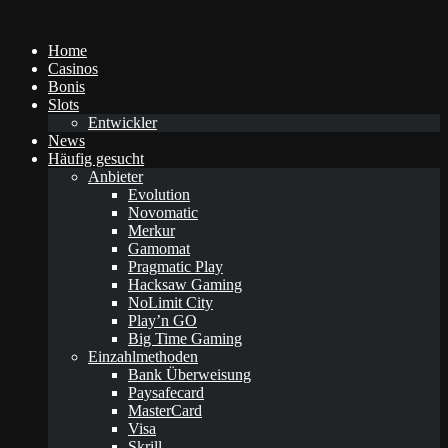
Home
Casinos
Bonis
Slots
Entwickler
News
Häufig gesucht
Anbieter
Evolution
Novomatic
Merkur
Gamomat
Pragmatic Play
Hacksaw Gaming
NoLimit City
Play’n GO
Big Time Gaming
Einzahlmethoden
Bank Überweisung
Paysafecard
MasterCard
Visa
Skrill