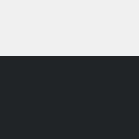
y Our Featured Games