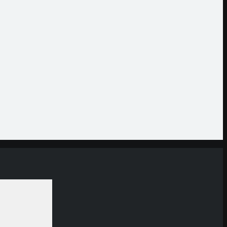
Suchen
Suchen
e Game
(
0
Votes)
Neue Casinos
Prestige