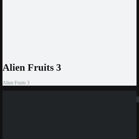
Jeton
CashtoCode
MiFinity
MuchBetter
Auszahlmethoden
Bank Überweisung
MasterCard
Visa
Skrill
Bitcoin
Alien Fruits 3
Alien Fruits 3
Suchen
Neue Casinos