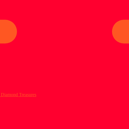
s Diamond Treasures