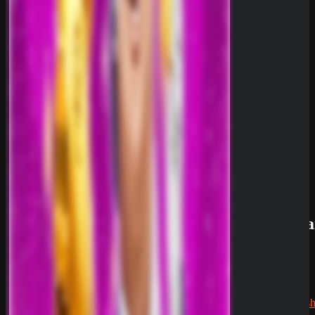
im
Dezember
2025
Slot-
Neuheiten
im
November
2025
Die
neusten
Slots für
Oktober
2025
Neueste
Kommenta
Alex
zu
Dazard
rami
zu
CryptoRus