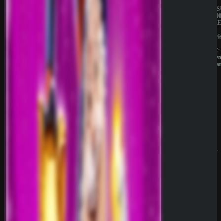
JAHRESUMSATZ:
JAHRES
1.000.000€
1.000.00
BESITZER:
BESITZE
Liernin
Liernin
Enterprises
Enterpri
LTD
LTD
LIZENZ:
LIZENZ:
Komoren
Komore
(Anjouan)
(Anjoua
Neueste
Beiträge
SpinEmpir
e Casino
Review
SpinBetter
Casino
Review
Slot-
Neuheiten