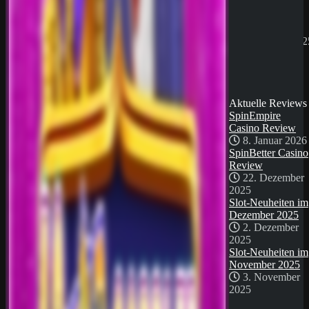
2025
Slot-Neuheiten im
Dezember 2025
2. Dezember 202
Slot-Neuheiten im
November 2025
3. November
2025
Aktuelle Reviews
SpinEmpire
Casino Review
8. Januar 2026
SpinBetter Casino
Review
22. Dezember
2025
Slot-Neuheiten im
Dezember 2025
2. Dezember
2025
Slot-Neuheiten im
November 2025
3. November
2025