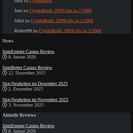
rami
zu
CryptoRush
Jens
zu
CryptoRush: 200% bis zu 2.500€
Silizi
zu
CryptoRush: 200% bis zu 2.500€
Robert99
zu
CryptoRush: 200% bis zu 2.500€
News
SpinEmpire Casino Review
8. Januar 2026
SpinBetter Casino Review
22. Dezember 2025
Slot-Neuheiten im Dezember 2025
2. Dezember 2025
Slot-Neuheiten im November 2025
3. November 2025
Aktuelle Reviews
SpinEmpire Casino Review
8. Januar 2026