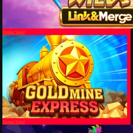
Demo Spiel
Demo Spiel