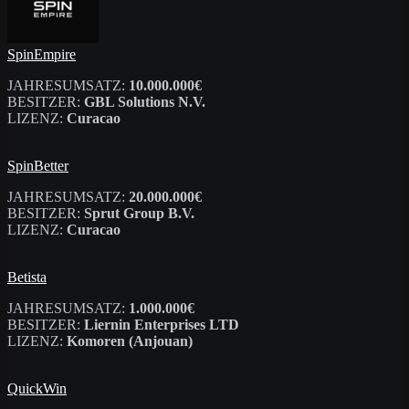
SpinEmpire
JAHRESUMSATZ:
10.000.000€
BESITZER:
GBL Solutions N.V.
LIZENZ:
Curacao
SpinBetter
JAHRESUMSATZ:
20.000.000€
BESITZER:
Sprut Group B.V.
LIZENZ:
Curacao
Betista
JAHRESUMSATZ:
1.000.000€
BESITZER:
Liernin Enterprises LTD
LIZENZ:
Komoren (Anjouan)
QuickWin