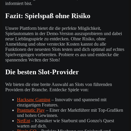
informiert bist.
Fazit: Spielspaß ohne Risiko
Unsere Plattform bietet dir die perfekte Möglichkeit,
Spielautomaten in der Demo-Version auszuprobieren und dabei
neue Lieblingsspiele zu entdecken. Ohne Risiko, ohne
Anmeldung und ohne versteckte Kosten kannst du alle
Funktionen der neuesten Slots testen und dich optimal auf echtes
Spielvergnügen vorbereiten. Probiere es aus und entdecke die
spannenden Welten der Slots!
Die besten Slot-Provider
Wir bieten dir eine breite Auswahl an Slots von führenden
Providern der Branche. Entdecke Spiele von:
Hacksaw Gaming
– Innovativ und spannend mit
einzigartigen Features.
Pragmatic Play
– Einer der Marktführer mit Top-Grafiken
und hohen Gewinnen.
NetEnt
– Klassiker wie Starburst und Gonzo's Quest
warten auf dich.