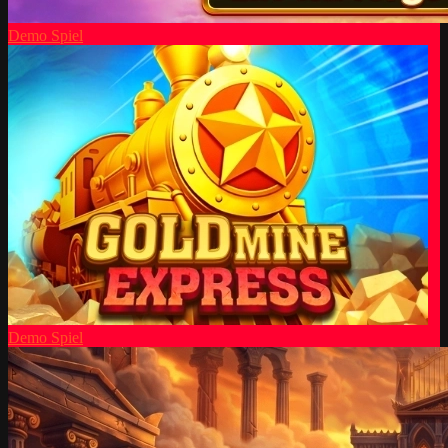
Demo Spiel
Demo Spiel