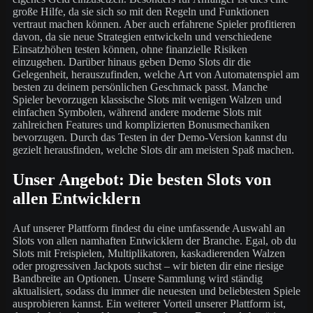
große Hilfe, da sie sich so mit den Regeln und Funktionen
vertraut machen können. Aber auch erfahrene Spieler profitieren
davon, da sie neue Strategien entwickeln und verschiedene
Einsatzhöhen testen können, ohne finanzielle Risiken
einzugehen. Darüber hinaus geben Demo Slots dir die
Gelegenheit, herauszufinden, welche Art von Automatenspiel am
besten zu deinem persönlichen Geschmack passt. Manche
Spieler bevorzugen klassische Slots mit wenigen Walzen und
einfachen Symbolen, während andere moderne Slots mit
zahlreichen Features und komplizierten Bonusmechaniken
bevorzugen. Durch das Testen in der Demo-Version kannst du
gezielt herausfinden, welche Slots dir am meisten Spaß machen.
Unser Angebot: Die besten Slots von
allen Entwicklern
Auf unserer Plattform findest du eine umfassende Auswahl an
Slots von allen namhaften Entwicklern der Branche. Egal, ob du
Slots mit Freispielen, Multiplikatoren, kaskadierenden Walzen
oder progressiven Jackpots suchst – wir bieten dir eine riesige
Bandbreite an Optionen. Unsere Sammlung wird ständig
aktualisiert, sodass du immer die neuesten und beliebtesten Spiele
ausprobieren kannst. Ein weiterer Vorteil unserer Plattform ist,