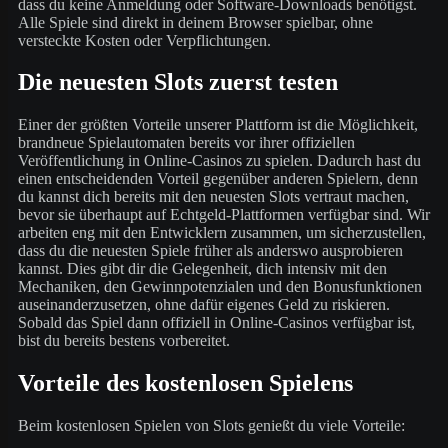
dass du keine Anmeldung oder Software-Downloads benötigst.
Alle Spiele sind direkt in deinem Browser spielbar, ohne
versteckte Kosten oder Verpflichtungen.
Die neuesten Slots zuerst testen
Einer der größten Vorteile unserer Plattform ist die Möglichkeit,
brandneue Spielautomaten bereits vor ihrer offiziellen
Veröffentlichung in Online-Casinos zu spielen. Dadurch hast du
einen entscheidenden Vorteil gegenüber anderen Spielern, denn
du kannst dich bereits mit den neuesten Slots vertraut machen,
bevor sie überhaupt auf Echtgeld-Plattformen verfügbar sind. Wir
arbeiten eng mit den Entwicklern zusammen, um sicherzustellen,
dass du die neuesten Spiele früher als anderswo ausprobieren
kannst. Dies gibt dir die Gelegenheit, dich intensiv mit den
Mechaniken, den Gewinnpotenzialen und den Bonusfunktionen
auseinanderzusetzen, ohne dafür eigenes Geld zu riskieren.
Sobald das Spiel dann offiziell in Online-Casinos verfügbar ist,
bist du bereits bestens vorbereitet.
Vorteile des kostenlosen Spielens
Beim kostenlosen Spielen von Slots genießt du viele Vorteile: