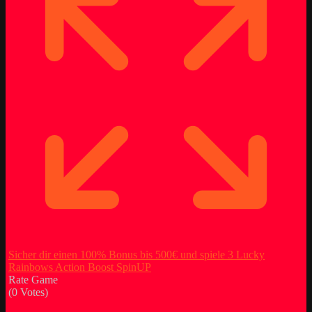
Sicher dir einen 100% Bonus bis 500€ und spiele 3 Lucky
Rainbows Action Boost SpinUP
Rate Game
(
0
Votes)