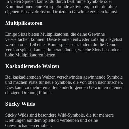
In vielen Spielen kannst du durch bestimmte Symbole oder
Kombinationen eine Freispielrunde aktivieren, in der du ohne
eigenen Einsatz drehst und trotzdem Gewinne erzielen kannst.
Multiplikatoren
Einige Slots bieten Multiplikatoren, die deine Gewinne
vervielfachen können. Diese können entweder zufällig ausgelöst
werden oder Teil eines Bonusspiels sein. Indem du die Demo-
Version spielst, kannst du herausfinden, welche Slots besonders
hohe Multiplikatoren bieten.
Kaskadierende Walzen
Bei kaskadierenden Walzen verschwinden gewinnende Symbole
und machen Platz für neue Symbole, die von oben nachrutschen.
Dies kann zu mehreren aufeinanderfolgenden Gewinnen in einer
einzigen Drehung führen.
Sticky Wilds
Sticky Wilds sind besondere Wild-Symbole, die für mehrere
Drehungen auf dem Spielfeld verbleiben und deine
Gewinnchancen erhöhen.