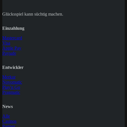
Glücksspiel kann süchtig machen.
Einzahlung
Mastercard
Visa
Apple Pay
Paysafe
Entwickler
Merkur
Novomatic
Play'n Go
Pragmatic
News
Alle
Casinos
Partner