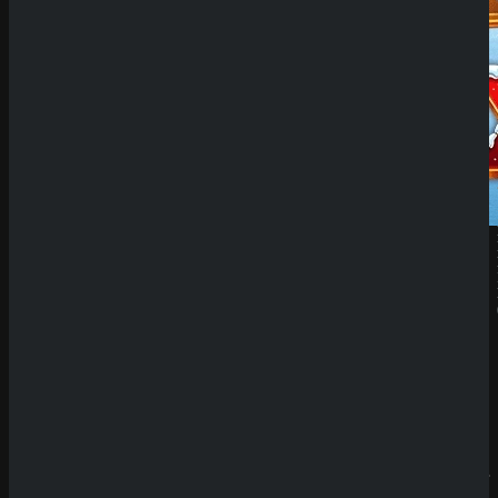
Neueste
Beiträge
SpinEmpir
e Casino