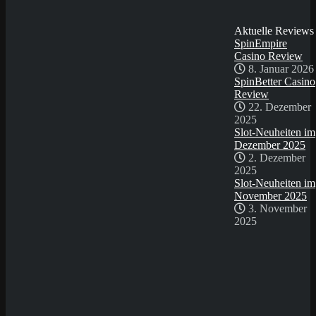
3. November
Bonus und gegebenenfalls Bonus-Gewinne.
2025
Aktuelle Reviews
Welche Spiele zählen wirklich
SpinEmpire
Casino Review
8. Januar 2026
Das nächste versteckte Detail: Nicht jedes Spiel
SpinBetter Casino
trägt gleich zum Umsatz bei. Die Beitragsraten
Review
stehen in den Aktionsbedingungen, marktüblich
22. Dezember
sind diese Werte:
2025
Slot-Neuheiten im
Beitrag zum
Spielkategorie
Dezember 2025
Umsatz
2. Dezember
2025
Slots (Standard)
100 %
Slot-Neuheiten im
November 2025
Slots mit hoher
teilweise
3. November
Auszahlungsrat
ausgeschlossen
2025
e
Live-Casino
10-20 %
allgemein
Tischspiele
10-20 %
(RNG)