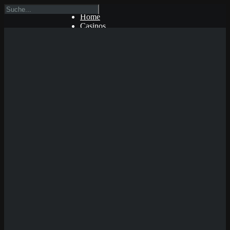
Home
Casinos
Bonis
Slots
Entwickler
News
Häufig gesucht
Anbieter
Evolution
Novomatic
Merkur
Gamomat
Pragmatic Play
Hacksaw Gaming
NoLimit City
Play’n GO
Big Time Gaming
Einzahlmethoden
Bank Überweisung
Paysafecard
MasterCard
Visa
Skrill
Jeton