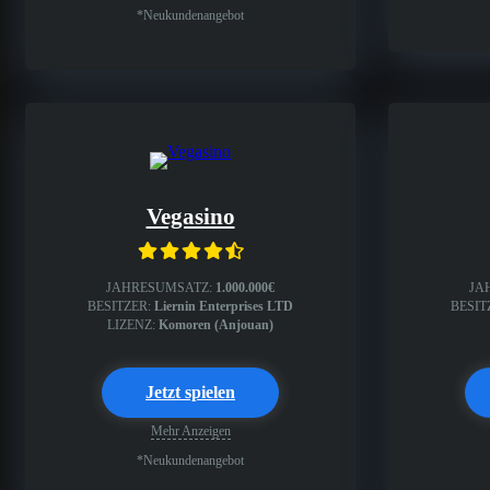
*Neukundenangebot
Vegasino
JAHRESUMSATZ:
1.000.000€
JA
BESITZER:
Liernin Enterprises LTD
BESIT
LIZENZ:
Komoren (Anjouan)
Jetzt spielen
Mehr Anzeigen
*Neukundenangebot