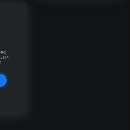
000€
ng N.V.
)