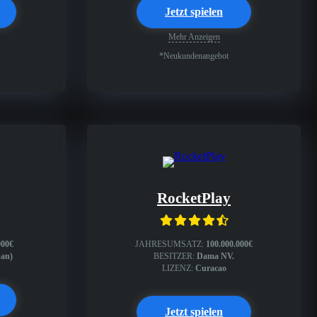
Jetzt spielen
Mehr Anzeigen
*Neukundenangebot
RocketPlay
000€
JAHRESUMSATZ:
100.000.000€
an)
BESITZER:
Dama NV.
LIZENZ:
Curacao
Jetzt spielen