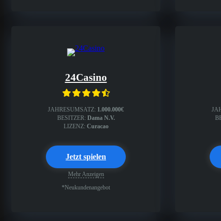
24Casino
JAHRESUMSATZ:
1.000.000€
JA
BESITZER:
Dama N.V.
B
LIZENZ:
Curacao
Jetzt spielen
Mehr Anzeigen
*Neukundenangebot