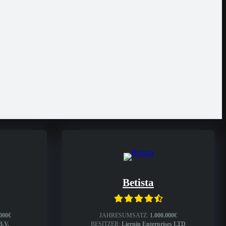
Betista
.000€
JAHRESUMSATZ:
1.000.000€
B.V.
BESITZER:
Liernin Enterprises LTD