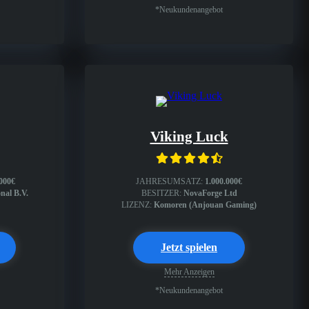
*Neukundenangebot
Viking Luck
.000€
JAHRESUMSATZ:
1.000.000€
nal B.V.
BESITZER:
NovaForge Ltd
LIZENZ:
Komoren (Anjouan Gaming)
Jetzt spielen
Mehr Anzeigen
*Neukundenangebot