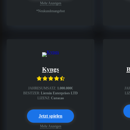
Mehr Anzeigen
*Neukundenangebot
Kyngs
B
JAHRESUMSATZ:
1.000.000€
JA
BESITZER:
Liernin Enterprises LTD
LI
LIZENZ:
Curacao
Jetzt spielen
Mehr Anzeigen