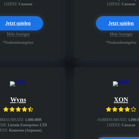
LIZENZ:
Curacao
LIZENZ:
Curacao
Jetzt spielen
Jetzt spielen
Mehr Anzeigen
Mehr Anzeigen
*Neukundenangebot
*Neukundenangebot
Wyns
XON
HRESUMSATZ:
1.000.000€
JAHRESUMSATZ:
1.000.
ZER:
Liernin Enterprises LTD
LIZENZ:
Curacao
ZENZ:
Komoren (Anjouan)