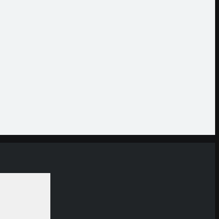
Suchen
Suchen
e Game
(
0
Votes)
Neue Casinos
Prestige