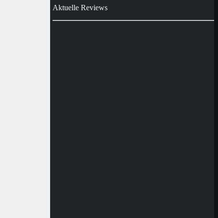
Aktuelle Reviews