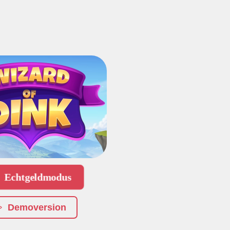
Echtgeldmodus
Demoversion