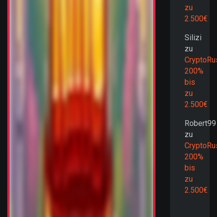
zu
2.500€
Silizi
zu
CryptoRu
200%
bis
zu
2.500€
Robert99
zu
CryptoRu
200%
bis
zu
2.500€