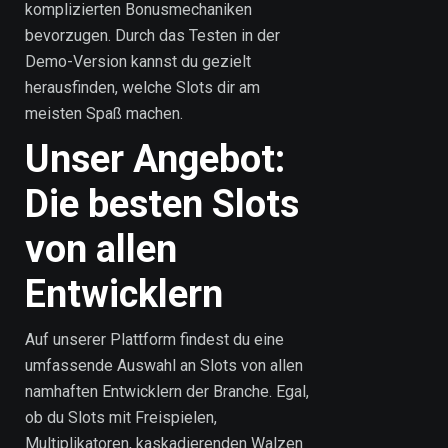
komplizierten Bonusmechaniken
bevorzugen. Durch das Testen in der
Demo-Version kannst du gezielt
herausfinden, welche Slots dir am
meisten Spaß machen.
Unser Angebot:
Die besten Slots
von allen
Entwicklern
Auf unserer Plattform findest du eine
umfassende Auswahl an Slots von allen
namhaften Entwicklern der Branche. Egal,
ob du Slots mit Freispielen,
Multiplikatoren, kaskadierenden Walzen