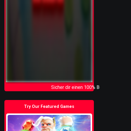
Sicher dir einen 100% Bonus bis 500€ und spiele Kin
Try Our Featured Games