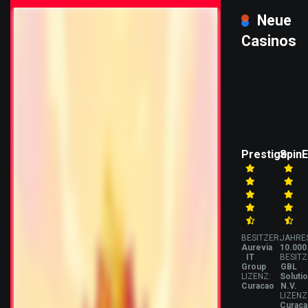
Neue
Casinos
Prestige
Spin
BESITZER:
JAHRE
Aurevia
10.000
IT
BESITZ
Group
GBL
LIZENZ:
Soluti
Curacao
N.V.
LIZENZ
Curac