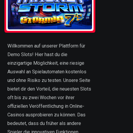
Willkommen auf unserer Plattform für
Demo Slots! Hier hast du die
einzigartige Möglichkeit, eine riesige
Auswahl an Spielautomaten kostenlos
und ohne Risiko zu testen. Unsere Seite
bietet dir den Vorteil, die neuesten Slots
oft bis zu zwei Wochen vor ihrer
offiziellen Veröffentlichung in Online-
Casinos ausprobieren zu können. Das
bedeutet, dass du früher als andere
Spieler die innovativen Funktionen,