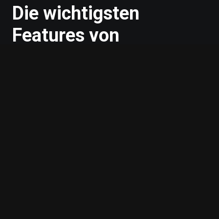
Die wichtigsten
Features von
Demo Slots
Moderne Spielautomaten haben eine
Vielzahl von Funktionen, die das
Spielerlebnis noch spannender machen.
Hier sind einige der wichtigsten
Features, die du in den Demo-Versionen
testen kannst:
Freispiele
Freispiele sind eines der beliebtesten
Features in modernen Slots. In vielen
Spielen kannst du durch bestimmte