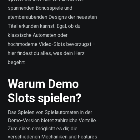
spannenden Bonusspiele und
atemberaubenden Designs der neuesten
Titel erkunden kannst. Egal, ob du
klassische Automaten oder
hochmoderne Video-Slots bevorzugst –
hier findest du alles, was dein Herz
begehrt.
Warum Demo
Slots spielen?
Das Spielen von Spielautomaten in der
Demo-Version bietet zahlreiche Vorteile.
Zum einen ermöglicht es dir, die
verschiedenen Mechaniken und Features